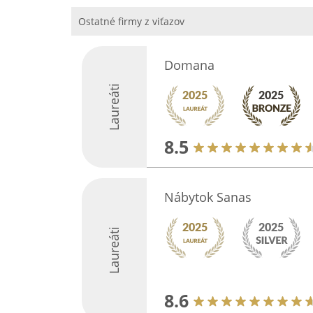
Ostatné firmy z viťazov
Domana
Laureáti
8.5
Nábytok Sanas
Laureáti
8.6