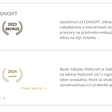
3 CONCEPT
Spoločnosť a3 CONCEPT, sídliaca
nábytkárstve a interiérovom di
priestory na prostredia evokuj
dôraz na štýl, estetiku ...
Bazár nábytku Podtureň je st
na adrese Podtureň 247 v regió
výber produktov, ktoré sú vho
uprednostňujúcich praktické aj 
Pokaż więcej >>