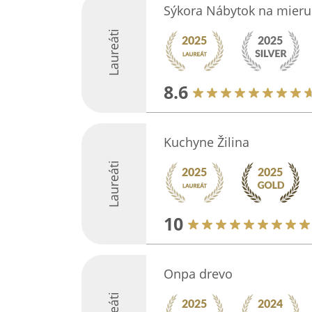
Sýkora Nábytok na mieru
Laureáti
8.6
Kuchyne Žilina
Laureáti
10
Onpa drevo