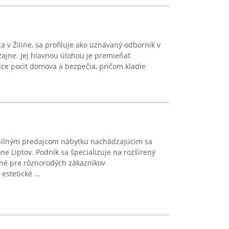
 v Žiline, sa profiluje ako uznávaný odborník v
zajne. Jej hlavnou úlohou je premieňať
úce pocit domova a bezpečia, pričom kladie
abilným predajcom nábytku nachádzajúcim sa
ne Liptov. Podnik sa špecializuje na rozšírený
dné pre rôznorodých zákazníkov
estetické ...