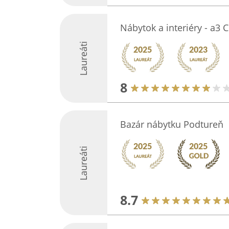
Nábytok a interiéry - a
Laureáti
8
Bazár nábytku Podtureň
Laureáti
8.7