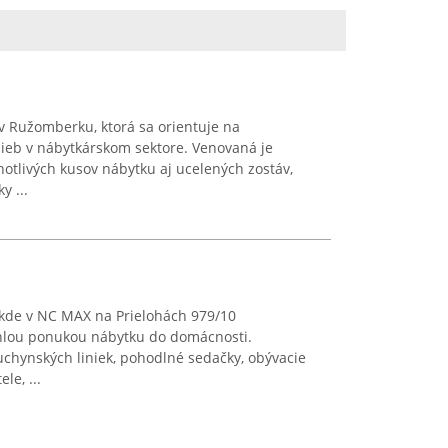
v Ružomberku, ktorá sa orientuje na
ieb v nábytkárskom sektore. Venovaná je
otlivých kusov nábytku aj ucelených zostáv,
y ...
 kde v NC MAX na Prielohách 979/10
hlou ponukou nábytku do domácnosti.
uchynských liniek, pohodlné sedačky, obývacie
le, ...