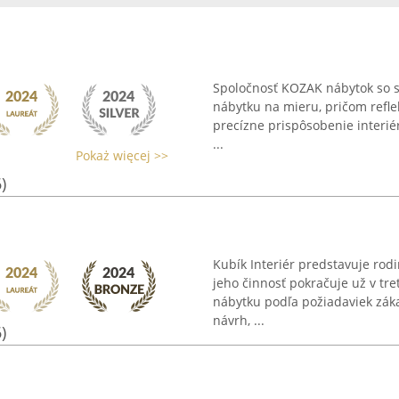
Spoločnosť KOZAK nábytok so sí
nábytku na mieru, pričom refle
precízne prispôsobenie interiér
...
Pokaż więcej >>
)
Kubík Interiér predstavuje rod
jeho činnosť pokračuje už v tre
nábytku podľa požiadaviek zák
návrh, ...
)