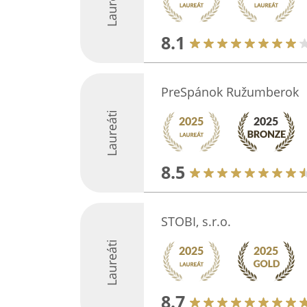
Laureáti
8.1
PreSpánok Ružumberok
Laureáti
8.5
STOBI, s.r.o.
Laureáti
8.7