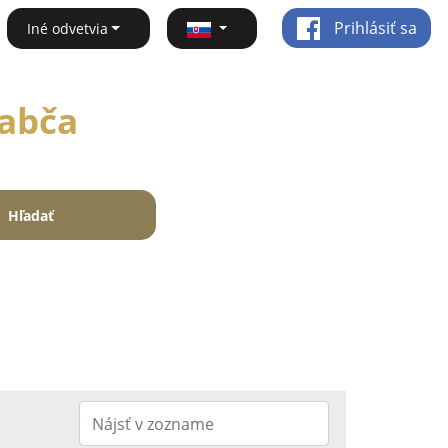
Prihlásiť sa
Iné odvetvia
Rabča
Hľadať