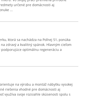
predmety určené pre domácnosti aj
onuke ...
ku, ktorá sa nachádza na Poľnej 51, ponúka
a zdravý a kvalitný spánok. Hlavným cieľom
y podporujúce optimálnu regeneráciu a
u orientuje na výrobu a montáž nábytku vysokej
xné riešenia vhodné pre domácnosti aj
sť využíva svoje rozsiahle skúsenosti spolu s