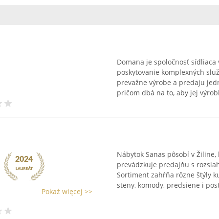
Domana je spoločnosť sídliaca 
poskytovanie komplexných služ
prevažne výrobe a predaju jedn
pričom dbá na to, aby jej výrobk
Nábytok Sanas pôsobí v Žiline,
prevádzkuje predajňu s rozsia
Sortiment zahŕňa rôzne štýly k
steny, komody, predsiene i poste
Pokaż więcej >>