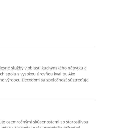
lexné služby v oblasti kuchynského nábytku a
ch spolu s vysokou úrovňou kvality. Ako
ého výrobcu Decodom sa spoločnosť sústreďuje
je osemročnými skúsenosťami so starostlivou
 mieru. Vo svojej práci premieňa prírodné