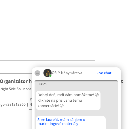
ORLY Nábytkárstva
Live chat
Organizátor hodnotenia
Hodnotenie
Kontakt
04:25
right Side Solutions sp. z o. o. sp. k.
Laureáti
Kontakt
ul. Ruska 22
Lista
Dobrý deň, radi Vám pomôžeme! 🙂
Wrocław 50-079
wszystkich
Kliknite na príslušnú tému
egon 381313360 | NIP 8943132676
Laureatów
konverzácie! 🙂
+48 508 492 400
Podmienky
Obchodné
Som laureát, mám záujem o
podmienky
marketingové materiály
Zásady