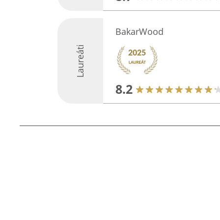
BakarWood
Laureáti
8.2