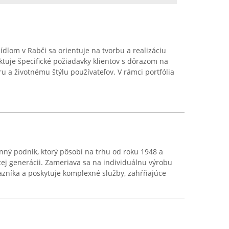
dlom v Rabči sa orientuje na tvorbu a realizáciu
ktuje špecifické požiadavky klientov s dôrazom na
u a životnému štýlu používateľov. V rámci portfólia
inný podnik, ktorý pôsobí na trhu od roku 1948 a
tej generácii. Zameriava sa na individuálnu výrobu
azníka a poskytuje komplexné služby, zahŕňajúce