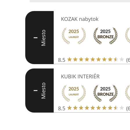
KOZAK nabytok
Miesto
I
8.5
(6
KUBIK INTERIÉR
Miesto
I
8.5
(6