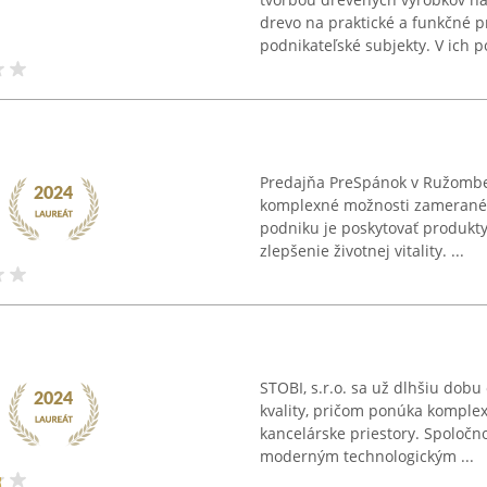
drevo na praktické a funkčné 
podnikateľské subjekty. V ich p
Predajňa PreSpánok v Ružomber
komplexné možnosti zamerané n
podniku je poskytovať produkt
zlepšenie životnej vitality. ...
STOBI, s.r.o. sa už dlhšiu dob
kvality, pričom ponúka komple
kancelárske priestory. Spoločno
moderným technologickým ...