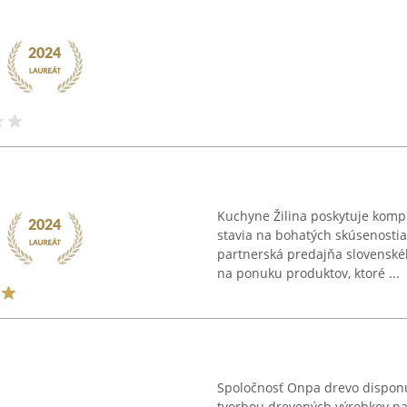
Kuchyne Žilina poskytuje komp
stavia na bohatých skúsenostia
partnerská predajňa slovensk
na ponuku produktov, ktoré ...
Spoločnosť Onpa drevo disponu
tvorbou drevených výrobkov na