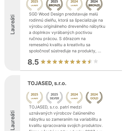
SGD Wood Design predstavuje malú
Laureáti
rodinnú dielňu, ktorá sa špecializuje na
výrobu originálneho dreveného nábytku
a doplnkov vyrábaných poctivou
ručnou prácou. S dôrazom na
remeselnú kvalitu a kreativitu sa
spoločnosť sústreďuje na produkty, ...
8.5
TOJASED, s.r.o.
TOJASED, s.r.o. patrí medzi
Laureáti
uznávaných výrobcov čalúneného
nábytku so zameraním na variabilitu a
kvalitu spracovania svojich produktov.