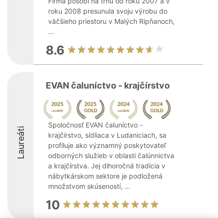
Firma pôsobí na trhu od roku 2007 a v
roku 2008 presunula svoju výrobu do
väčšieho priestoru v Malých Ripňanoch,
...
8.6
EVAN čaluníctvo - krajčírstvo
Spoločnosť EVAN čaluníctvo -
Laureáti
krajčírstvo, sídliaca v Ludaniciach, sa
profiluje ako významný poskytovateľ
odborných služieb v oblasti čalúnnictva
a krajčírstva. Jej dlhoročná tradícia v
nábytkárskom sektore je podložená
množstvom skúseností, ...
10