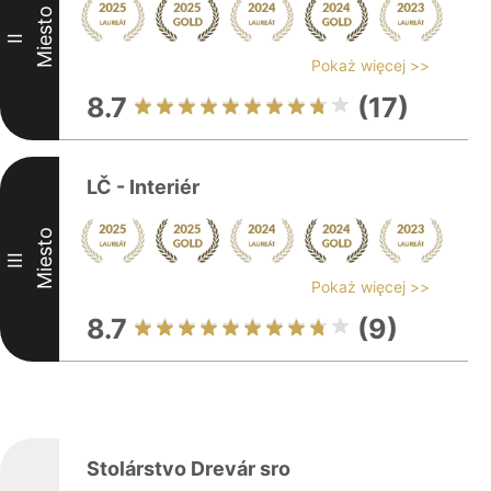
Miesto
II
Pokaż więcej >>
8.7
(17)
LČ - Interiér
Miesto
III
Pokaż więcej >>
8.7
(9)
Stolárstvo Drevár sro