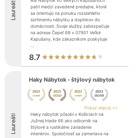
Ria Nábytok vo Veľkých Kapušanoch
Laureáti
patrí medzi zavedené predajne, ktoré
sa orientujú na ponuku rozsiahleho
sortimentu nábytku a doplnkov do
domácnosti. Svoje služby zabezpečuje
na adrese Čepeľ 68 v 07901 Veľké
Kapušany, kde zákazníkom poskytuje
...
8.7
Haky Nábytok - štýlový nábytok
Pokaż więcej >>
Haky nábytok pôsobí v Košiciach na
Laureáti
Južnej triede 66 ako odborník na
štýlové a rustikálne zariadenie
interiérov. Spoločnosť sa zameriava na