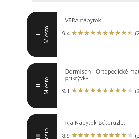
VERA nábytok
Miesto
9.4
(
I
Dormisan - Ortopedické mat
prikrývky
Miesto
II
9.1
(
Ria Nábytok-Bútorüzlet
Miesto
8.9
(
III