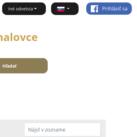
Prihlásiť sa
Iné odvetvia
halovce
Hľadať