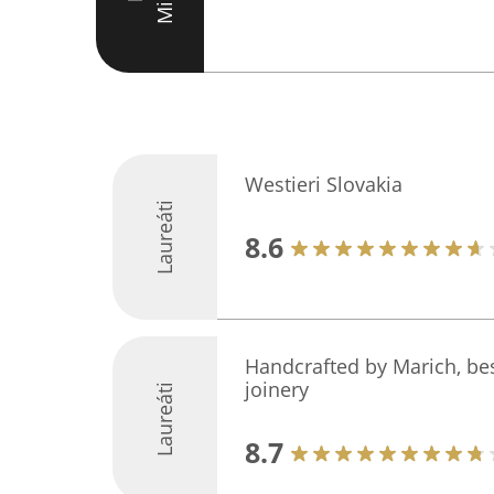
Westieri Slovakia
Laureáti
8.6
Handcrafted by Marich, be
joinery
Laureáti
8.7