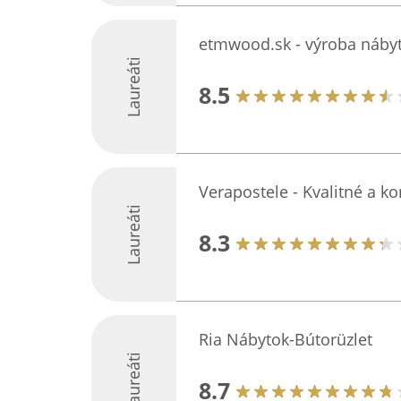
etmwood.sk - výroba náby
Laureáti
8.5
Verapostele - Kvalitné a k
Laureáti
8.3
Ria Nábytok-Bútorüzlet
Laureáti
8.7