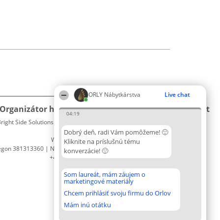
ORLY Nábytkárstva
Live chat
Organizátor hodnotenia
Hodnotenie
Kontakt
04:19
right Side Solutions sp. z o. o. sp. k.
Laureáti
Kontakt
ul. Ruska 22
Lista
Dobrý deň, radi Vám pomôžeme! 🙂
Wrocław 50-079
wszystkich
Kliknite na príslušnú tému
egon 381313360 | NIP 8943132676
Laureatów
konverzácie! 🙂
+48 508 492 400
Podmienky
Obchodné
Som laureát, mám záujem o
podmienky
marketingové materiály
Zásady
Chcem prihlásiť svoju firmu do Orlov
ochrany
osobných
Mám inú otátku
údajov