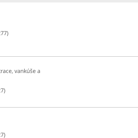
277)
race, vankúše a
27)
27)