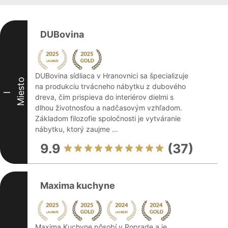
DUBovina
DUBovina sídliaca v Hranovnici sa špecializuje
Miesto
na produkciu trvácneho nábytku z dubového
I
dreva, čím prispieva do interiérov dielmi s
dlhou životnosťou a nadčasovým vzhľadom.
Základom filozofie spoločnosti je vytváranie
nábytku, ktorý zaujme ...
9.9
(37)
Maxima kuchyne
Maxima Kuchyne pôsobí v Poprade a je