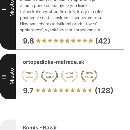
Miesto
známa ponukou kuchynských liniek
II
talianskeho výrobcu Arredo3, ktorý má silné
postavenie na talianskom aj svetovom trhu.
Hlavnými charakteristikami produktov sú
spoľahlivosť, vysoká kvalita spracovania a ...
9.8
(42)
ortopedicke-matrace.sk
Miesto
III
9.7
(128)
Komis - Bazár