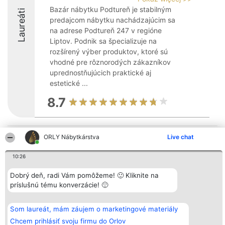
Bazár nábytku Podtureň je stabilným
Laureáti
predajcom nábytku nachádzajúcim sa
na adrese Podtureň 247 v regióne
Liptov. Podnik sa špecializuje na
rozšírený výber produktov, ktoré sú
vhodné pre rôznorodých zákazníkov
uprednostňujúcich praktické aj
estetické ...
8.7
ORLY Nábytkárstva
Live chat
Organizátor hodnotenia
Hodnotenie
Kontakt
Bright Side Solutions sp. z o.
Laureáti
Kontakt
o. sp. k.
Lista
10:26
ul. Ruska 22
wszystkich
Wrocław 50-079
Laureatów
Dobrý deň, radi Vám pomôžeme! 🙂 Kliknite na
KRS 0000749100 | Regon
Podmienky
381313360 | NIP 8943132676
Obchodné
príslušnú tému konverzácie! 🙂
+48 508 492 400
podmienky
Zásady
ochrany
Som laureát, mám záujem o marketingové materiály
osobných
Chcem prihlásiť svoju firmu do Orlov
údajov