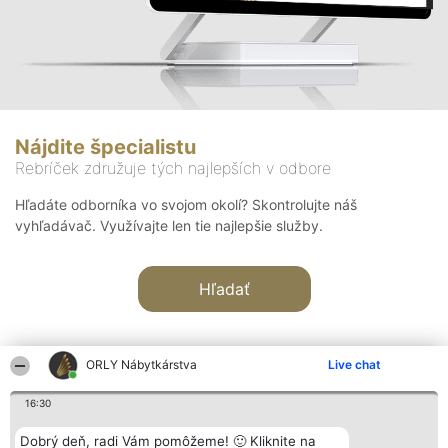
Nájdite špecialistu
Rebríček združuje tých najlepších v odbore
Hľadáte odborníka vo svojom okolí? Skontrolujte náš
vyhľadávač. Využívajte len tie najlepšie služby.
Hľadať
ORLY Nábytkárstva
Live chat
16:30
Organizátor hodnotenia
Hodnotenie
Kontakt
Dobrý deň, radi Vám pomôžeme! 🙂 Kliknite na