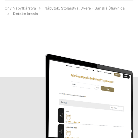
Orly Nábytkárstva
Nábytok, Stolárstva, Dvere - Banská Štiavnica
Detské kreslá