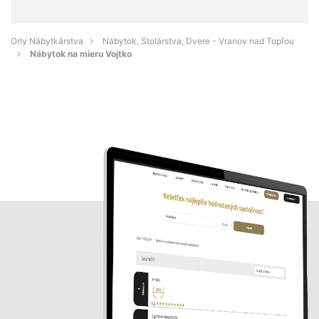
Orly Nábytkárstva
Nábytok, Stolárstva, Dvere - Vranov nad Topľou
Nábytok na mieru Vojtko