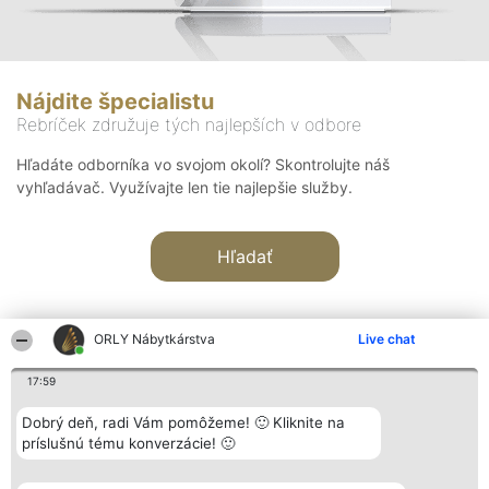
Nájdite špecialistu
Rebríček združuje tých najlepších v odbore
Hľadáte odborníka vo svojom okolí? Skontrolujte náš
vyhľadávač. Využívajte len tie najlepšie služby.
Hľadať
ORLY Nábytkárstva
Live chat
17:59
Organizátor hodnotenia
Hodnotenie
Kontakt
Dobrý deň, radi Vám pomôžeme! 🙂 Kliknite na
Bright Side Solutions sp. z o.
Laureáti
Kontakt
príslušnú tému konverzácie! 🙂
o. sp. k.
Lista
ul. Ruska 22
wszystkich
Wrocław 50-079
Laureatów