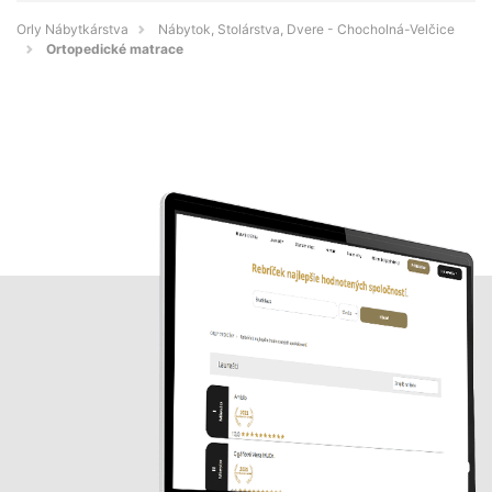
Orly Nábytkárstva
Nábytok, Stolárstva, Dvere - Chocholná-Velčice
Ortopedické matrace