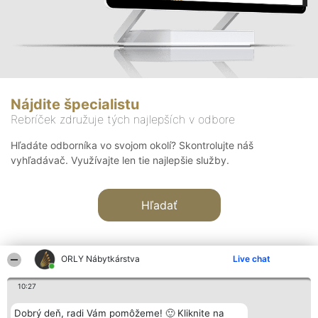
Nájdite špecialistu
Rebríček združuje tých najlepších v odbore
Hľadáte odborníka vo svojom okolí? Skontrolujte náš
vyhľadávač. Využívajte len tie najlepšie služby.
Hľadať
ORLY Nábytkárstva
Live chat
10:27
Organizátor hodnotenia
Hodnotenie
Kontakt
Dobrý deň, radi Vám pomôžeme! 🙂 Kliknite na