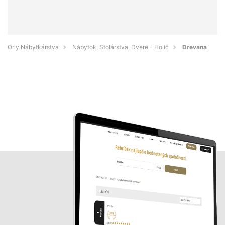
Orly Nábytkárstva
Nábytok, Stolárstva, Dvere - Holíč
Drevana