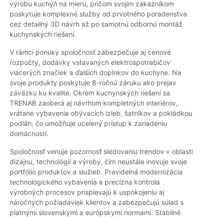
výrobu kuchýň na mieru, pričom svojim zákazníkom
poskytuje komplexné služby od prvotného poradenstva
cez detailný 3D návrh až po samotnú odbornú montáž
kuchynských riešení.
V rámci ponuky spoločnosť zabezpečuje aj cenové
rozpočty, dodávky vstavaných elektrospotrebičov
viacerých značiek a ďalších doplnkov do kuchyne. Na
svoje produkty poskytuje 8-ročnú záruku ako prejav
záväzku ku kvalite. Okrem kuchynských riešení sa
TRENAB zaoberá aj návrhom kompletných interiérov,
vrátane vybavenia obývacích izieb, šatníkov a pokládkou
podláh, čo umožňuje ucelený prístup k zariadeniu
domácností.
Spoločnosť venuje pozornosť sledovaniu trendov v oblasti
dizajnu, technológií a výroby, čím neustále inovuje svoje
portfólio produktov a služieb. Pravidelná modernizácia
technologického vybavenia a precízna kontrola
výrobných procesov prispievajú k uspokojeniu aj
náročných požiadaviek klientov a zabezpečujú súlad s
platnými slovenskými a európskymi normami. Stabilné