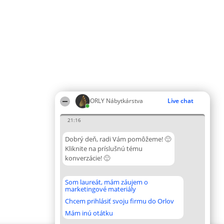
ORLY Nábytkárstva
Live chat
21:16
Dobrý deň, radi Vám pomôžeme! 🙂
Kliknite na príslušnú tému
konverzácie! 🙂
Som laureát, mám záujem o
marketingové materiály
Chcem prihlásiť svoju firmu do Orlov
Mám inú otátku