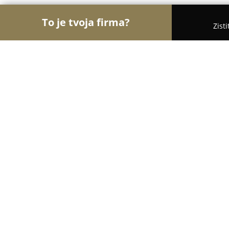
To je tvoja firma?
Zist
Orly Nábytkárstva
Nábytok, Stolárstva, Dvere - 
Interex PLUS
8.8
(53)
Trenčín, Zlatovská 1326
Zobraziť telefónne číslo