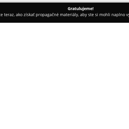
Gratulujeme!
ite teraz, ako získať propagačné materiály, aby ste si mohli naplno 
Trenčín
Interex PLUS
O spoločnosti:
Spoločnosť
Interex PLUS
pôsobí
Trenčíne na Zlatovskej ulici 13
kľúčových súčastí pre moderný
kovanie a okrem toho sa venuje
Pokaż więcej >>
V ponuke spoločnosti sa nachád
nohy, kolieska, spojovací materi
dostupný aj prostredníctvom 
prístup k potrebným komponent
výrobu drobných hliníkových di