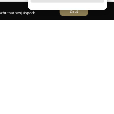
Zistiť
vychutnať svoj úspech.
 v sektore nábytkárskeho priemyslu a sídli v
26. Jej hlavnou činnosťou je výroba a distribúcia
 nábytok. Sortiment zahŕňa rozmanité nábytkové
 aj presnej výrobe a montáži produktov z hliníka.
zajú kvalitné výsuvy, funkčné zámky, stolové
ál, rôzne úchytky či vešiaky. Tento sortiment je
internetového obchodu, čo umožňuje jednoduchý
om. Skúsenosti firmy a dôraz na precíznu
elov demonštrujú jej odbornosť v oblasti