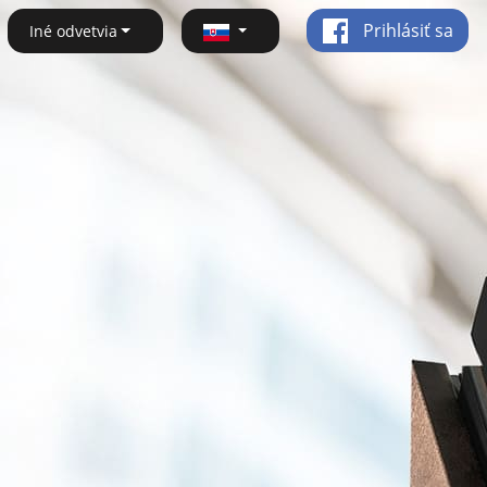
Prihlásiť sa
Iné odvetvia