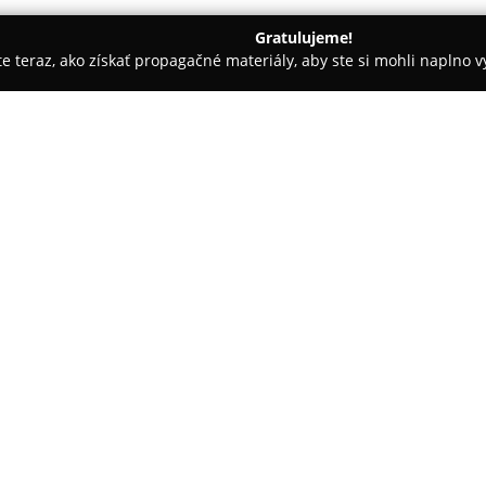
Gratulujeme!
ite teraz, ako získať propagačné materiály, aby ste si mohli naplno 
Topoľčany
Kroslak home
O spoločnosti:
Spoločnosť Krošlák, ktorá má d
roku 1994 zaoberá výrobou čal
vlastnú značku
Kroslak home
,
čalúnených a kovových výrobko
výnimočným komfortom, nadčas
pričom ich kvality oceňujú aj n
Filozofia značky Kroslak home 
súčasného dizajnu a využívania
slovenskými dizajnérmi, ktorí z