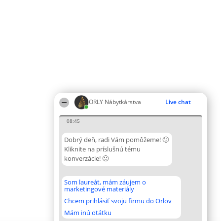
ORLY Nábytkárstva
Live chat
08:45
Dobrý deň, radi Vám pomôžeme! 🙂
Kliknite na príslušnú tému
konverzácie! 🙂
Som laureát, mám záujem o
marketingové materiály
Chcem prihlásiť svoju firmu do Orlov
Mám inú otátku