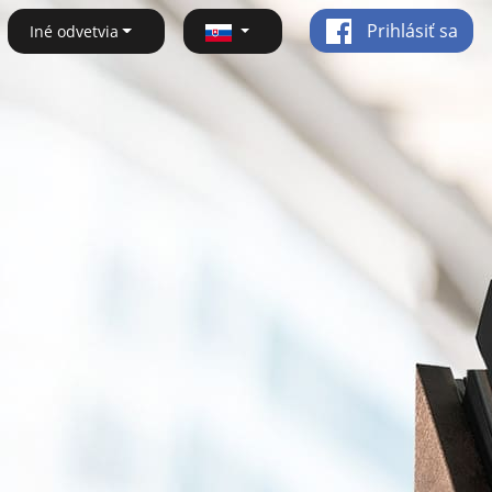
Prihlásiť sa
Iné odvetvia