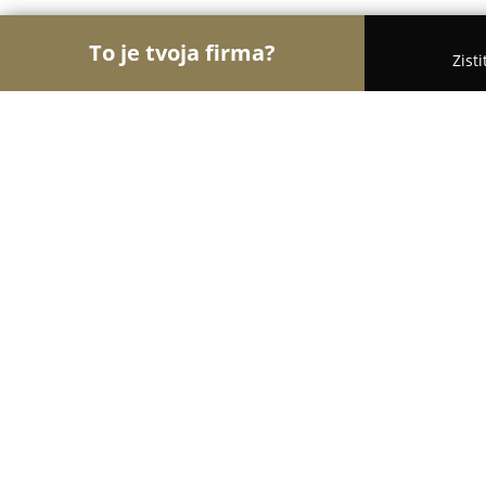
To je tvoja firma?
Zist
Orly Nábytkárstva
Nábytok, Stolárstva, Dvere - 
Kroslak home
8.1
(46)
Radošina, Nitrianska Blatnica 5
Zobraziť telefónne číslo