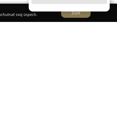
Zistiť
vychutnať svoj úspech.
lhoročnú rodinnú tradíciu od roku 1991, sa od
úneného nábytku. V roku 2023 uviedla na trh
 zameranú na rozšírenú ponuku exkluzívnych
v určených do interiérov. Ich produkty sú známe
ovým vzhľadom aj integrovanými funkciami,
ároční zákazníci zo zahraničia.
je postavená na kombinácii precízneho remesla,
 tradičných materiálov. Firma spolupracuje so
ískali uznanie a prispievajú k jedinečnosti a