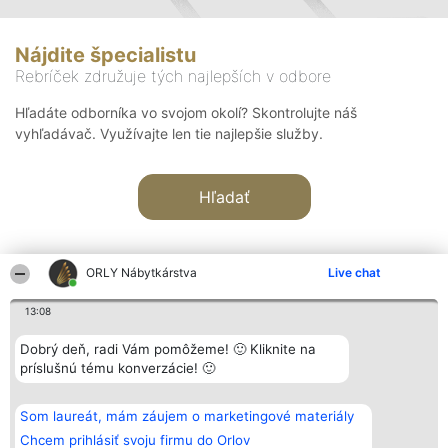
Nájdite špecialistu
Rebríček združuje tých najlepších v odbore
Hľadáte odborníka vo svojom okolí? Skontrolujte náš
vyhľadávač. Využívajte len tie najlepšie služby.
Hľadať
ORLY Nábytkárstva
Live chat
13:08
Organizátor hodnotenia
Hodnotenie
Kontakt
Dobrý deň, radi Vám pomôžeme! 🙂 Kliknite na
Bright Side Solutions sp. z o.
Laureáti
Kontakt
príslušnú tému konverzácie! 🙂
o. sp. k.
Lista
ul. Ruska 22
wszystkich
Wrocław 50-079
Laureatów
Som laureát, mám záujem o marketingové materiály
KRS 0000749100 | Regon
Podmienky
381313360 | NIP 8943132676
Obchodné
Chcem prihlásiť svoju firmu do Orlov