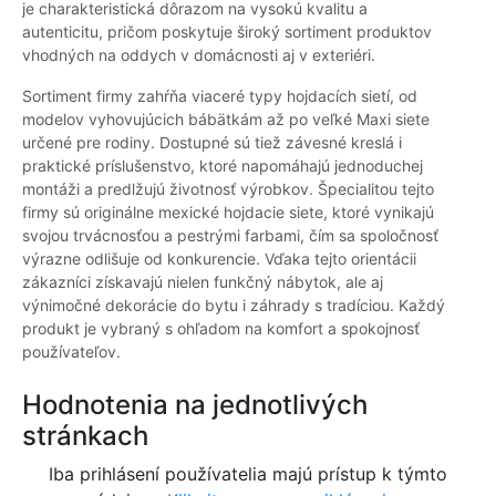
je charakteristická dôrazom na vysokú kvalitu a
autenticitu, pričom poskytuje široký sortiment produktov
vhodných na oddych v domácnosti aj v exteriéri.
Sortiment firmy zahŕňa viaceré typy hojdacích sietí, od
modelov vyhovujúcich bábätkám až po veľké Maxi siete
určené pre rodiny. Dostupné sú tiež závesné kreslá i
praktické príslušenstvo, ktoré napomáhajú jednoduchej
montáži a predlžujú životnosť výrobkov. Špecialitou tejto
firmy sú originálne mexické hojdacie siete, ktoré vynikajú
svojou trvácnosťou a pestrými farbami, čím sa spoločnosť
výrazne odlišuje od konkurencie. Vďaka tejto orientácii
zákazníci získavajú nielen funkčný nábytok, ale aj
výnimočné dekorácie do bytu i záhrady s tradíciou. Každý
produkt je vybraný s ohľadom na komfort a spokojnosť
používateľov.
Hodnotenia na jednotlivých
stránkach
Iba prihlásení používatelia majú prístup k týmto