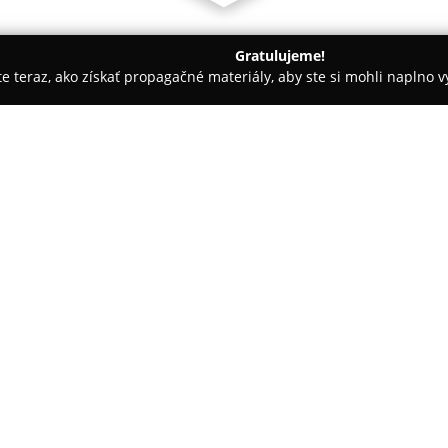
Gratulujeme!
ite teraz, ako získať propagačné materiály, aby ste si mohli naplno 
rešov
Stolár Múdry Pavol Prešov
O spoločnosti:
Stolár Múdry Pavol Prešov
sa 
čerpá z dlhoročných skúsenost
individuálnym prístupom ku ka
presne reflektovali ich požiada
široké spektrum stolárskych pr
skríň a elegantných schodísk, 
firemných priestorov.
Okrem zariadenia interiérov s