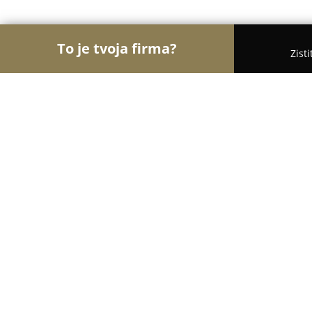
To je tvoja firma?
Zist
Orly Nábytkárstva
Nábytok, Stolárstva, Dvere - P
Stolár Múdry Pavol Prešov
8.5
(5)
Prešov, Smetanova 26
Zobraziť telefónne číslo