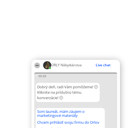
ORLY Nábytkárstva
Live chat
05:50
Dobrý deň, radi Vám pomôžeme! 🙂
Kliknite na príslušnú tému
konverzácie! 🙂
Som laureát, mám záujem o
marketingové materiály
Chcem prihlásiť svoju firmu do Orlov