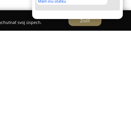
Mám inú otátku
Zistiť
vychutnať svoj úspech.
špecializuje na výrobu nábytku na mieru, pričom
í v stolárskom odbore. Firma vyznačuje
ždému zákazníkovi, aby vytvorené riešenia
vky a očakávania. Služby spoločnosti pokrývajú
ác, od realizácie moderných kuchýň, vstavaných
až po rôzne typy nábytku určeného do bytových aj
a
Stolár Múdry Pavol Prešov
venuje aj výrobe