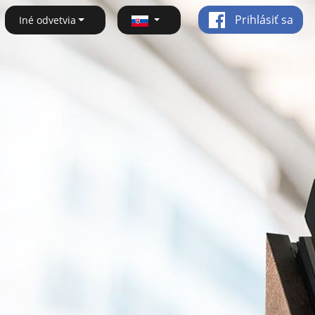
Prihlásiť sa
Iné odvetvia