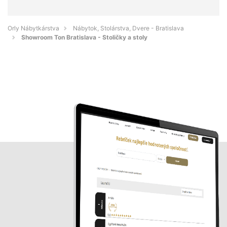
Orly Nábytkárstva
Nábytok, Stolárstva, Dvere - Bratislava
Showroom Ton Bratislava - Stoličky a stoly