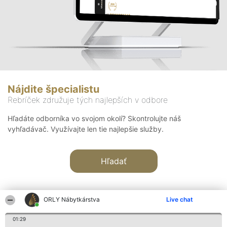
Nájdite špecialistu
Rebríček združuje tých najlepších v odbore
Hľadáte odborníka vo svojom okolí? Skontrolujte náš
vyhľadávač. Využívajte len tie najlepšie služby.
Hľadať
ORLY Nábytkárstva
Live chat
01:29