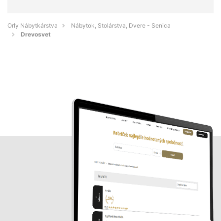
Orly Nábytkárstva
Nábytok, Stolárstva, Dvere - Senica
Drevosvet