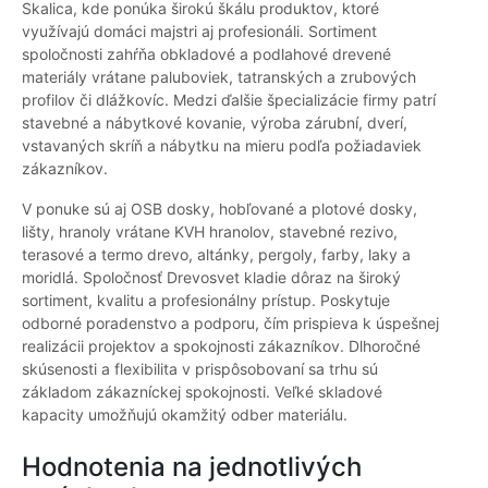
Skalica, kde ponúka širokú škálu produktov, ktoré
využívajú domáci majstri aj profesionáli. Sortiment
spoločnosti zahŕňa obkladové a podlahové drevené
materiály vrátane paluboviek, tatranských a zrubových
profilov či dlážkovíc. Medzi ďalšie špecializácie firmy patrí
stavebné a nábytkové kovanie, výroba zárubní, dverí,
vstavaných skríň a nábytku na mieru podľa požiadaviek
zákazníkov.
V ponuke sú aj OSB dosky, hobľované a plotové dosky,
lišty, hranoly vrátane KVH hranolov, stavebné rezivo,
terasové a termo drevo, altánky, pergoly, farby, laky a
moridlá. Spoločnosť Drevosvet kladie dôraz na široký
sortiment, kvalitu a profesionálny prístup. Poskytuje
odborné poradenstvo a podporu, čím prispieva k úspešnej
realizácii projektov a spokojnosti zákazníkov. Dlhoročné
skúsenosti a flexibilita v prispôsobovaní sa trhu sú
základom zákazníckej spokojnosti. Veľké skladové
kapacity umožňujú okamžitý odber materiálu.
Hodnotenia na jednotlivých