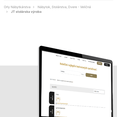
Orly Nábytkárstva
Nábytok, Stolárstva, Dvere - Veličná
JT stolárska výroba