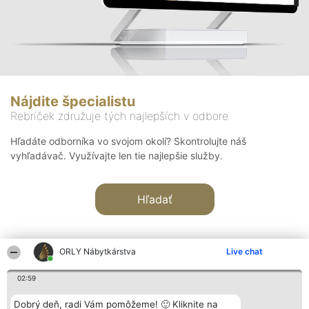
Nájdite špecialistu
Rebríček združuje tých najlepších v odbore
Hľadáte odborníka vo svojom okolí? Skontrolujte náš
vyhľadávač. Využívajte len tie najlepšie služby.
Hľadať
ORLY Nábytkárstva
Live chat
02:59
Organizátor hodnotenia
Hodnotenie
Kontakt
Dobrý deň, radi Vám pomôžeme! 🙂 Kliknite na