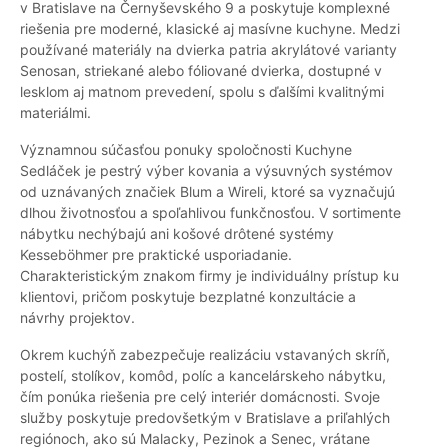
v Bratislave na Černyševského 9 a poskytuje komplexné
riešenia pre moderné, klasické aj masívne kuchyne. Medzi
používané materiály na dvierka patria akrylátové varianty
Senosan, striekané alebo fóliované dvierka, dostupné v
lesklom aj matnom prevedení, spolu s ďalšími kvalitnými
materiálmi.
Významnou súčasťou ponuky spoločnosti Kuchyne
Sedláček je pestrý výber kovania a výsuvných systémov
od uznávaných značiek Blum a Wireli, ktoré sa vyznačujú
dlhou životnosťou a spoľahlivou funkčnosťou. V sortimente
nábytku nechýbajú ani košové drôtené systémy
Kesseböhmer pre praktické usporiadanie.
Charakteristickým znakom firmy je individuálny prístup ku
klientovi, pričom poskytuje bezplatné konzultácie a
návrhy projektov.
Okrem kuchýň zabezpečuje realizáciu vstavaných skríň,
postelí, stolíkov, komôd, políc a kancelárskeho nábytku,
čím ponúka riešenia pre celý interiér domácnosti. Svoje
služby poskytuje predovšetkým v Bratislave a priľahlých
regiónoch, ako sú Malacky, Pezinok a Senec, vrátane