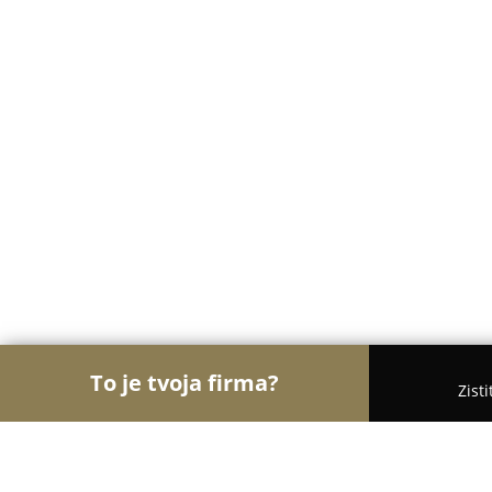
To je tvoja firma?
Zist
Orly Nábytkárstva
Nábytok, Stolárstva, Dvere - 