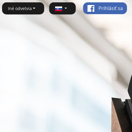
Prihlásiť sa
Iné odvetvia