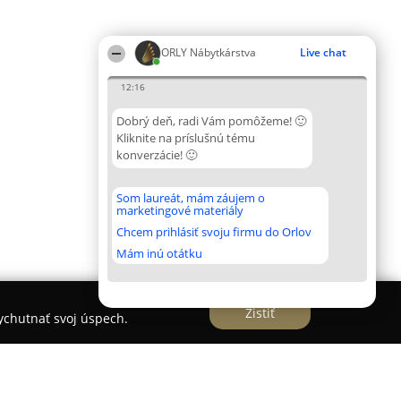
ORLY Nábytkárstva
Live chat
12:16
Dobrý deň, radi Vám pomôžeme! 🙂
Kliknite na príslušnú tému
konverzácie! 🙂
Som laureát, mám záujem o
marketingové materiály
Chcem prihlásiť svoju firmu do Orlov
Mám inú otátku
Zistiť
vychutnať svoj úspech.