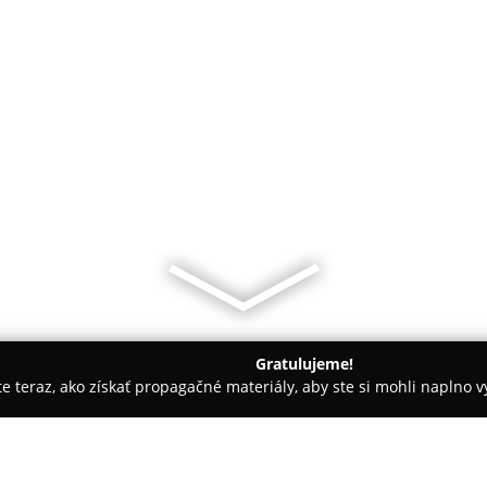
Gratulujeme!
ite teraz, ako získať propagačné materiály, aby ste si mohli naplno 
Zemplínska Teplica
Stolarstvo Ján Mydla