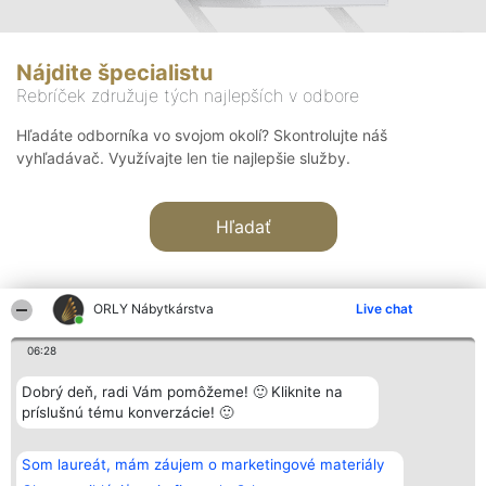
Nájdite špecialistu
Rebríček združuje tých najlepších v odbore
Hľadáte odborníka vo svojom okolí? Skontrolujte náš
vyhľadávač. Využívajte len tie najlepšie služby.
Hľadať
ORLY Nábytkárstva
Live chat
06:28
Organizátor hodnotenia
Hodnotenie
Kontakt
Dobrý deň, radi Vám pomôžeme! 🙂 Kliknite na
Bright Side Solutions sp. z o.
Laureáti
Kontakt
príslušnú tému konverzácie! 🙂
o. sp. k.
Lista
ul. Ruska 22
wszystkich
Wrocław 50-079
Laureatów
Som laureát, mám záujem o marketingové materiály
KRS 0000749100 | Regon
Podmienky
381313360 | NIP 8943132676
Obchodné