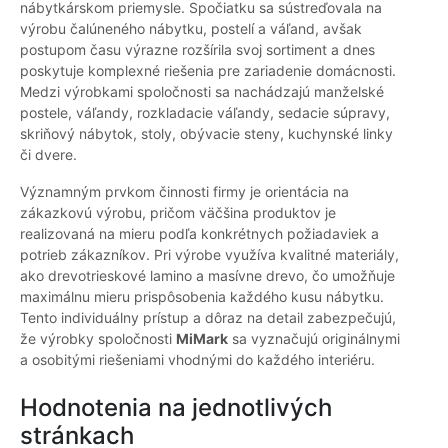
nábytkárskom priemysle. Spočiatku sa sústreďovala na
výrobu čalúneného nábytku, postelí a váľand, avšak
postupom času výrazne rozšírila svoj sortiment a dnes
poskytuje komplexné riešenia pre zariadenie domácnosti.
Medzi výrobkami spoločnosti sa nachádzajú manželské
postele, váľandy, rozkladacie váľandy, sedacie súpravy,
skriňový nábytok, stoly, obývacie steny, kuchynské linky
či dvere.
Významným prvkom činnosti firmy je orientácia na
zákazkovú výrobu, pričom väčšina produktov je
realizovaná na mieru podľa konkrétnych požiadaviek a
potrieb zákazníkov. Pri výrobe využíva kvalitné materiály,
ako drevotrieskové lamino a masívne drevo, čo umožňuje
maximálnu mieru prispôsobenia každého kusu nábytku.
Tento individuálny prístup a dôraz na detail zabezpečujú,
že výrobky spoločnosti
MiMark
sa vyznačujú originálnymi
a osobitými riešeniami vhodnými do každého interiéru.
Hodnotenia na jednotlivých
stránkach