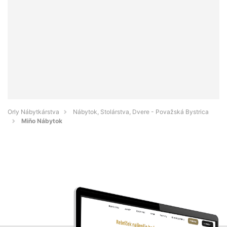
Orly Nábytkárstva
Nábytok, Stolárstva, Dvere - Považská Bystrica
Miňo Nábytok