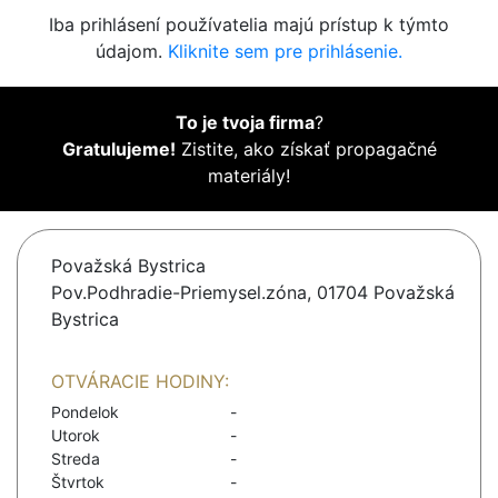
Iba prihlásení používatelia majú prístup k týmto
údajom.
Kliknite sem pre prihlásenie.
To je tvoja firma
?
Gratulujeme!
Zistite, ako získať propagačné
materiály!
Považská Bystrica
Pov.Podhradie-Priemysel.zóna, 01704 Považská
Bystrica
OTVÁRACIE HODINY:
Pondelok
-
Utorok
-
Streda
-
Štvrtok
-