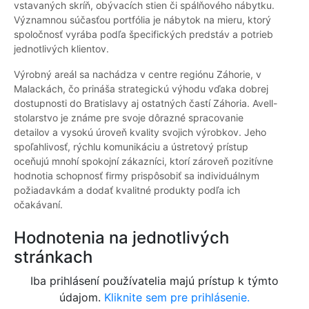
vstavaných skríň, obývacích stien či spálňového nábytku.
Významnou súčasťou portfólia je nábytok na mieru, ktorý
spoločnosť vyrába podľa špecifických predstáv a potrieb
jednotlivých klientov.
Výrobný areál sa nachádza v centre regiónu Záhorie, v
Malackách, čo prináša strategickú výhodu vďaka dobrej
dostupnosti do Bratislavy aj ostatných častí Záhoria. Avell-
stolarstvo je známe pre svoje dôrazné spracovanie
detailov a vysokú úroveň kvality svojich výrobkov. Jeho
spoľahlivosť, rýchlu komunikáciu a ústretový prístup
oceňujú mnohí spokojní zákazníci, ktorí zároveň pozitívne
hodnotia schopnosť firmy prispôsobiť sa individuálnym
požiadavkám a dodať kvalitné produkty podľa ich
očakávaní.
Hodnotenia na jednotlivých
stránkach
Iba prihlásení používatelia majú prístup k týmto
údajom.
Kliknite sem pre prihlásenie.