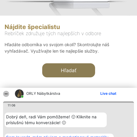
Nájdite špecialistu
Rebríček združuje tých najlepších v odbore
Hľadáte odborníka vo svojom okolí? Skontrolujte náš
vyhľadávač. Využívajte len tie najlepšie služby.
Hľadať
ORLY Nábytkárstva
Live chat
11:06
Organizátor hodnotenia
Hodnotenie
Kontakt
Dobrý deň, radi Vám pomôžeme! 🙂 Kliknite na
Bright Side Solutions sp. z o.
Laureáti
Kontakt
príslušnú tému konverzácie! 🙂
o. sp. k.
Lista
ul. Ruska 22
wszystkich
Wrocław 50-079
Laureatów