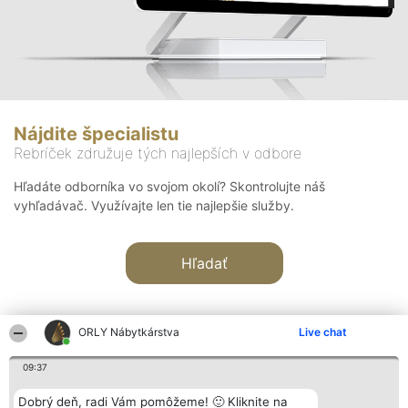
Nájdite špecialistu
Rebríček združuje tých najlepších v odbore
Hľadáte odborníka vo svojom okolí? Skontrolujte náš
vyhľadávač. Využívajte len tie najlepšie služby.
Hľadať
ORLY Nábytkárstva
Live chat
09:37
Organizátor hodnotenia
Hodnotenie
Kontakt
Dobrý deň, radi Vám pomôžeme! 🙂 Kliknite na