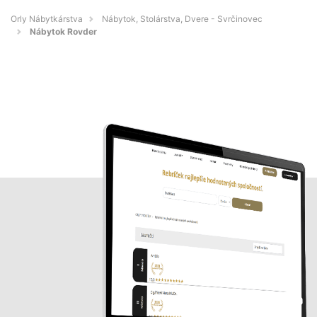
Orly Nábytkárstva
Nábytok, Stolárstva, Dvere - Svrčinovec
Nábytok Rovder