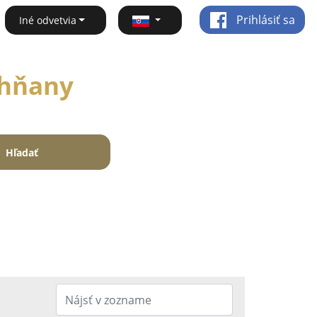
Prihlásiť sa
Iné odvetvia
ohňany
Hľadať