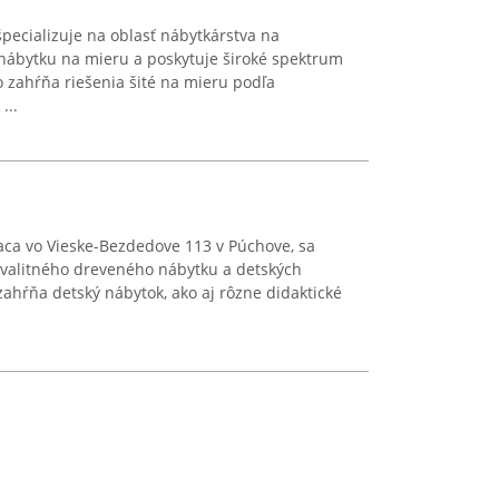
cializuje na oblasť nábytkárstva na
nábytku na mieru a poskytuje široké spektrum
io zahŕňa riešenia šité na mieru podľa
...
iaca vo Vieske-Bezdedove 113 v Púchove, sa
kvalitného dreveného nábytku a detských
zahŕňa detský nábytok, ako aj rôzne didaktické