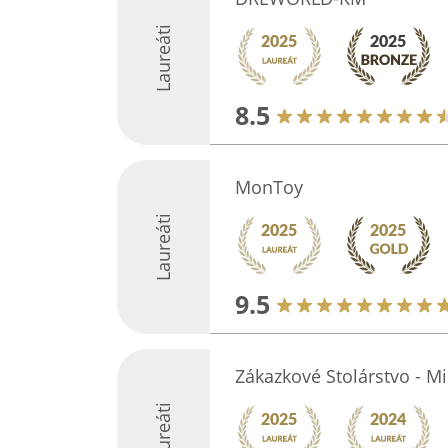
Laureáti
8.5
MonToy
Laureáti
9.5
Zákazkové Stolárstvo - Mi
Laureáti