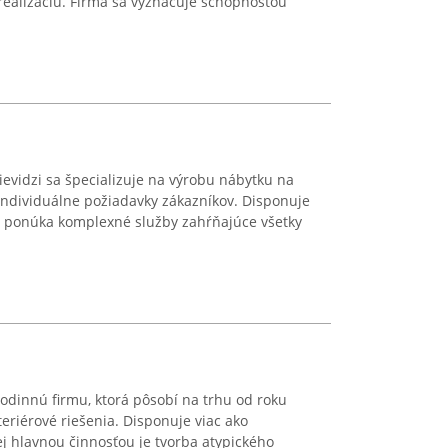
 realizáciu. Firma sa vyznačuje schopnosťou
ievidzi sa špecializuje na výrobu nábytku na
individuálne požiadavky zákazníkov. Disponuje
ponúka komplexné služby zahŕňajúce všetky
odinnú firmu, ktorá pôsobí na trhu od roku
eriérové riešenia. Disponuje viac ako
ej hlavnou činnosťou je tvorba atypického