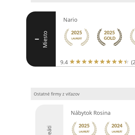
Nario
Miesto
I
9.4
(
Ostatné firmy z viťazov
Nábytok Rosina