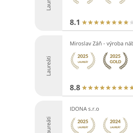
Laureáti
8.1
Miroslav Záň - výroba ná
Laureáti
8.8
IDONA s.r.o
Laureáti