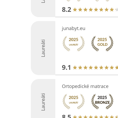
8.2
junabyt.eu
Laureáti
9.1
Ortopedické matrace
Laureáti
8.5