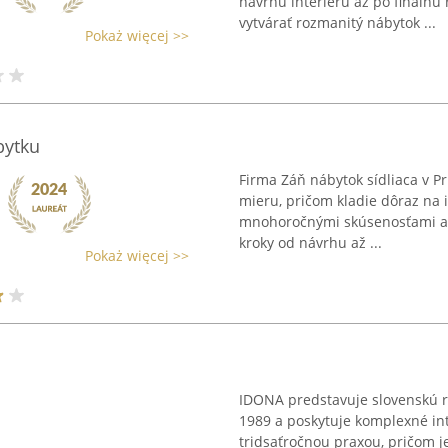
návrhu interiéru až po finálnu
vytvárať rozmanitý nábytok ...
Pokaż więcej >>
bytku
Firma Záň nábytok sídliaca v Pr
mieru, pričom kladie dôraz na 
mnohoročnými skúsenosťami a 
kroky od návrhu až ...
Pokaż więcej >>
IDONA predstavuje slovenskú r
1989 a poskytuje komplexné int
tridsaťročnou praxou, pričom j