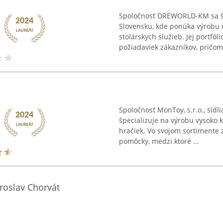
Spoločnosť DREWORLD-KM sa špe
Slovensku, kde ponúka výrobu 
stolárskych služieb. Jej portfól
požiadaviek zákazníkov, pričom 
Spoločnosť MonToy, s.r.o., sídl
špecializuje na výrobu vysoko 
hračiek. Vo svojom sortimente 
pomôcky, medzi ktoré ...
roslav Chorvát