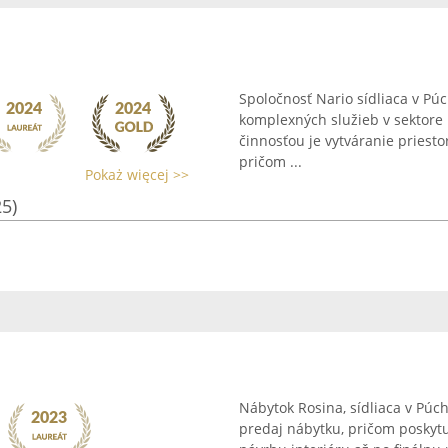
Spoločnosť Nario sídliaca v Pú
komplexných služieb v sektore 
činnosťou je vytváranie priest
pričom ...
Pokaż więcej >>
25)
Nábytok Rosina, sídliaca v Pú
predaj nábytku, pričom poskyt