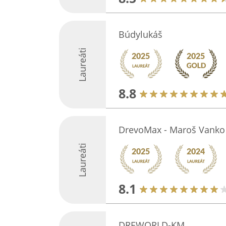
Búdylukáš
Laureáti
8.8
DrevoMax - Maroš Vanko
Laureáti
8.1
DREWORLD-KM